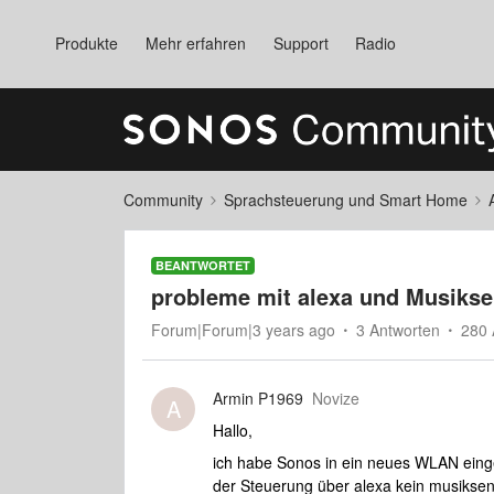
Produkte
Mehr erfahren
Support
Radio
Community
Sprachsteuerung und Smart Home
BEANTWORTET
probleme mit alexa und Musiks
Forum|Forum|3 years ago
3 Antworten
280 
Armin P1969
Novize
A
Hallo,
ich habe Sonos in ein neues WLAN eingeb
der Steuerung über alexa kein musiksen