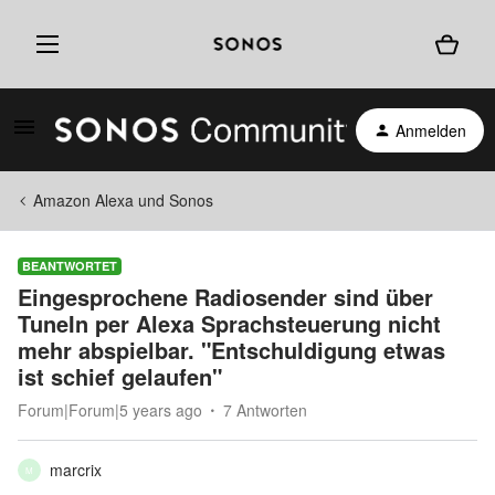
Anmelden
Amazon Alexa und Sonos
BEANTWORTET
Eingesprochene Radiosender sind über
TuneIn per Alexa Sprachsteuerung nicht
mehr abspielbar. "Entschuldigung etwas
ist schief gelaufen"
Forum|Forum|5 years ago
7 Antworten
marcrix
M