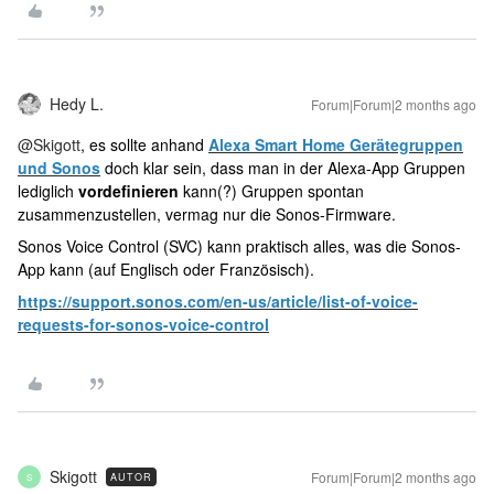
Hedy L.
Forum|Forum|2 months ago
@Skigott
, es sollte anhand
Alexa Smart Home Gerätegruppen
und Sonos
doch klar sein, dass man in der Alexa-App Gruppen
lediglich
vordefinieren
kann(?) Gruppen spontan
zusammenzustellen, vermag nur die Sonos-Firmware.
Sonos Voice Control (SVC) kann praktisch alles, was die Sonos-
App kann (auf Englisch oder Französisch).
https://support.sonos.com/en-us/article/list-of-voice-
requests-for-sonos-voice-control
Skigott
Forum|Forum|2 months ago
AUTOR
S