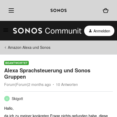
Anmelden
Amazon Alexa und Sonos
BEANTWORTET
Alexa Sprachsteuerung und Sonos
Gruppen
Forum|Forum|2 months ago
10 Antworten
Skigott
S
Hallo,
da ich zu meiner konkreten Frage nichts gefunden habe, diese