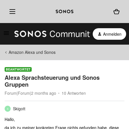
Anmelden
Amazon Alexa und Sonos
BEANTWORTET
Alexa Sprachsteuerung und Sonos
Gruppen
Forum|Forum|2 months ago
10 Antworten
Skigott
S
Hallo,
da ich zu meiner konkreten Frage nichts gefunden habe, diese