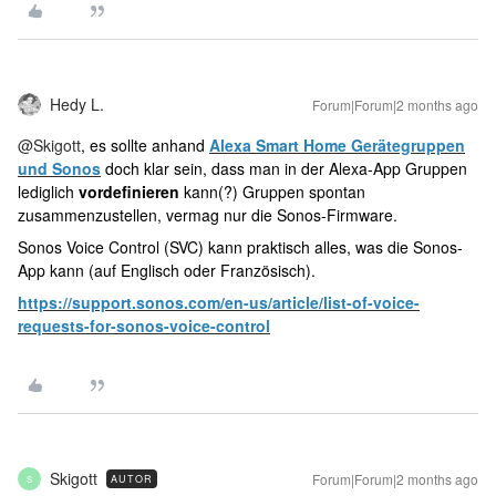
Hedy L.
Forum|Forum|2 months ago
@Skigott
, es sollte anhand
Alexa Smart Home Gerätegruppen
und Sonos
doch klar sein, dass man in der Alexa-App Gruppen
lediglich
vordefinieren
kann(?) Gruppen spontan
zusammenzustellen, vermag nur die Sonos-Firmware.
Sonos Voice Control (SVC) kann praktisch alles, was die Sonos-
App kann (auf Englisch oder Französisch).
https://support.sonos.com/en-us/article/list-of-voice-
requests-for-sonos-voice-control
Skigott
Forum|Forum|2 months ago
AUTOR
S