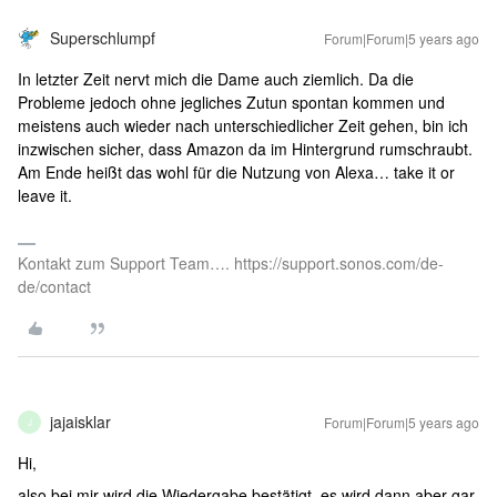
Superschlumpf
Forum|Forum|5 years ago
In letzter Zeit nervt mich die Dame auch ziemlich. Da die
Probleme jedoch ohne jegliches Zutun spontan kommen und
meistens auch wieder nach unterschiedlicher Zeit gehen, bin ich
inzwischen sicher, dass Amazon da im Hintergrund rumschraubt.
Am Ende heißt das wohl für die Nutzung von Alexa… take it or
leave it.
Kontakt zum Support Team…. https://support.sonos.com/de-
de/contact
jajaisklar
Forum|Forum|5 years ago
J
Hi,
also bei mir wird die Wiedergabe bestätigt, es wird dann aber gar