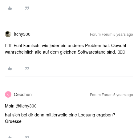
Itchy300
Forum|Forum|5 years ago
🤦🏼‍♂️ Echt komisch, wie jeder ein anderes Problem hat. Obwohl
wahrscheinlich alle auf dem gleichen Softwarestand sind. 🤷🏼‍♂️
Oebchen
Forum|Forum|5 years ago
O
Moin
@Itchy300
hat sich bei dir denn mittlerweile eine Loesung ergeben?
Gruesse