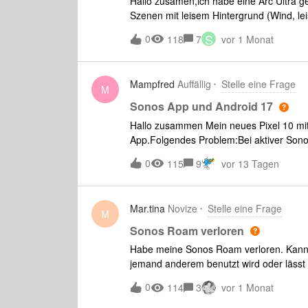
Hallo zusamen,ich habe eine Arc Ultra ge
es weitere Informationsquellen zum Ver
Szenen mit leisem Hintergrund (Wind, leis
Sub 3 Gen zu verbinden ? Vielen Dank fü
zu hoher Lautstärke (&lt;20) fast komplet
S
0
118
7
vor 1 Monat
Stimmenverstärkung. Das klingt dann all
das beheben? Im Nachtmodus sind diese G
Dynamik und der Bass - ist also keine D
Mampfred
Auffällig
Stelle eine Frage
M
Sonos App und Android 17
Hallo zusammen Mein neues Pixel 10 mit 
App.Folgendes Problem:Bei aktiver Sonos
dem Gerät nicht mehr aufrufen. Sofortig
0
115
9
vor 13 Tagen
funktionieren.Nach Erzwingen der Beend
nachvollziehen? Lösungen? Danke viel
Mar.tina
Novize
Stelle eine Frage
M
Sonos Roam verloren
Habe meine Sonos Roam verloren. Kann 
jemand anderem benutzt wird oder lässt 
0
114
3
vor 1 Monat