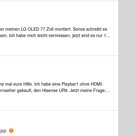
nter meinen LG OLED 77 Zoll montiert. Sonos schreibt es
ein. Ich habe mich leicht vermessen, jetzt sind es nur 11
G
che mal eure Hilfe. Ich habe eine Playbar1 ohne HDMI-
ernseher gekauft, den Hisense UR9. Jetzt meine Frage:
schließen? Ich habe gelesen das man einen HDMI ARC
mal im voraus für eure Hilfe
App