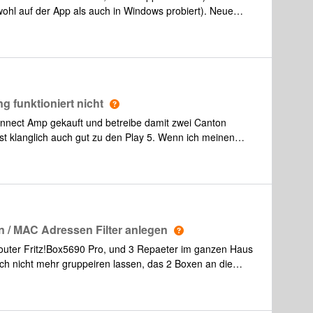
wohl auf der App als auch in Windows probiert). Neue
d, tauchen in der MB nicht auf.Was kann ich noch
 funktioniert nicht
onnect Amp gekauft und betreibe damit zwei Canton
st klanglich auch gut zu den Play 5. Wenn ich meinen
hließe, kommt für einen kurzen Moment der Bass aus
 auch mal einfach einen anderen Verstärker an den Sub
n Effekt. Kurz kam der Bassanteil aus dem Verstärker und
kt? Oder gibt es noch eine andere Möglichkeit?
en / MAC Adressen Filter anlegen
uter Fritz!Box5690 Pro, und 3 Repaeter im ganzen Haus
 sich nicht mehr gruppeiren lassen, das 2 Boxen an die
, somit ist eine Gruppeirung der Boxen nicht mehr
sik. Laut Sonos Support kann man einen MAC Filter /
 mir dabei jemand von euch helfen? Das wäre ganz toll.