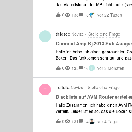
das Aktualisieren der MB nicht mehr (so
Musiktitel, die physikalisch am Stick sin
0
138
13
vor 22 Tagen
probieren?
thilosde
Novize
Stelle eine Frage
T
Connect Amp Bj.2013 Sub Ausgang
Hallo,ich habe mir einen gebrauchten C
Boxen. Das funktioniert sehr gut und pas
aktiven Canton Sub an den Sub out ansc
T
0
135
16
vor 3 Monaten
dem Sub und dann nichts mehr. Ich habe
out angeschlossen und hatte den gleiche
dann nichts mehr. Ist mein Sub out defe
Tertulla
Novize
Stelle eine Frage
T
Blackliste auf AVM Router erstell
Hallo Zusammen, ich habe einen AVM Ro
verteilt. Leider ist es so, das die Boxen
Repaeter gehen und 1 Box an den Router
0
131
14
vor 4 Tagen
möglich. Es kommt nur aus einer Box Mu
Blackliste auf dem Router anlegen, kann