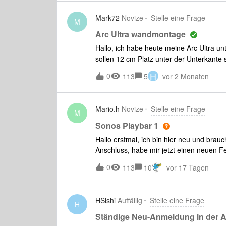
Mark72
Novize
Stelle eine Frage
M
Arc Ultra wandmontage
Hallo, ich habe heute meine Arc Ultra u
sollen 12 cm Platz unter der Unterkante s
cm.Macht das unterschiede im Klang? L
H
0
113
5
vor 2 Monaten
Mario.h
Novize
Stelle eine Frage
M
Sonos Playbar 1
Hallo erstmal, ich bin hier neu und brau
Anschluss, habe mir jetzt einen neuen F
Wie kann ich die Playbar am besten an
0
113
10
vor 17 Tagen
Adapter benutzen kann.Ich danke schon 
HSishi
Auffällig
Stelle eine Frage
H
Ständige Neu-Anmeldung in der 