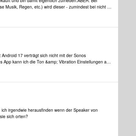
kauft und bin damit eigentlich zufrieden.ABER: Bei
bindungsprozess des Sub oder einen Trick / Hackum den
e Musik, Regen, etc.) wird dieser - zumindest bei nicht all
r jede Unterstützung
t wegefiltert - auch bei ausgeschalteter
es sehr klinisch.Habt ihr das Problem auch bzw. kann man
eräusche nämlich alle da, allerdings fehlt dann halt die
auerlösung.Viele Grüße
Android 17 verträgt sich nicht mit der Sonos
 App kann ich die Ton &amp; Vibration Einstellungen auf
er Absturz der Einstellungsapp. Andere Menüpunkte
igung der Sonos App alles wieder OK.Kann das wer
mals Markus
ich irgendwie herausfinden wenn der Speaker von
sie sich orten?