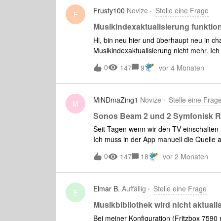
Frusty100
Novize
Stelle eine Frage
F
Musikindexaktualisierung funktioni
Hi, bin neu hier und überhaupt neu in ch
Musikindexaktualisierung nicht mehr. Ic
aber die waren lösbar. Doch jetzt:Seit 
0
147
9
vor 4 Monaten
Musikverzeichnis auf meiner Synology-NA
ohne zwischenzeitliche Änderungen.Musi
Ordner wurde nicht erkannt.Sonos Updat
MiNDmaZing1
Novize
Stelle eine Frag
Musikordner mit anderem Namen in das M
M
Musikindexaktualisierung durchgeführt,
Sonos Beam 2 und 2 Symfonisk R
ich zu diesem speziellen und aktuellem 
Seit Tagen wenn wir den TV einschalten
Problem seit diesem Jahr gehabt und ei
Ich muss in der App manuell die Quelle a
mal.Systemdetails:Sonos OS: S1, Versio
muss die Gruppe bunt durch anhaken bis ü
Hardwarevers. 1.16.4.1-2.
0
147
18
vor 2 Monaten
Ebenfalls habe ich schon 3 mal alles ne
Regler in der App mehr hatten? Der ver
immernoch das Problem hab das Miliseku
Elmar B.
Auffällig
Stelle eine Frage
fernsehen. Obwohl ich alles extra noc
E
geht mir das auf den Geist alles, ich ha
Musikbibliothek wird nicht aktualis
Arbeit. Kein Tag wo meine Frau nicht kla
Bei meiner Konfiguration (Fritzbox 7590