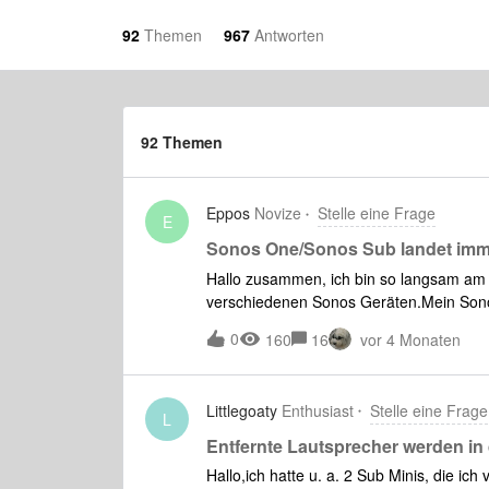
92
Themen
967
Antworten
92 Themen
Eppos
Novize
Stelle eine Frage
E
Sonos One/Sonos Sub landet imm
Hallo zusammen, ich bin so langsam am 
verschiedenen Sonos Geräten.Mein Sono
BadezimmerPlay 1 Kinderzimmer 1Pla
0
160
16
vor 4 Monaten
Esszimmer Seid neuestem tauchen die G
habe die Geräte schon mehrmals zurückg
einfach nicht weiter.Hat jemand noch ein
Littlegoaty
Enthusiast
Stelle eine Frage
L
Entfernte Lautsprecher werden in
Hallo,ich hatte u. a. 2 Sub Minis, die 