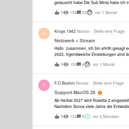
getauscht habe.Die Sub Minis habe ich 
korrekt auf Werkseinstellungen gesetzt.Se
0
156
23
vor 1 Monat
mehr existenten Sub Minis in der App no
meinem iPhone bereits mehrfach komplett
habe ich mehrfach stromlos gemacht und 
Kroge 1982
Novize
Stelle eine Frage
um ein kosmetisches Problem, aber irgen
K
existenten Lautsprecher aus der App ent
Netzwerk + Stream
Hallo zusammen, ich bin ehrlih gesagt ec
2022. Irgendwelche Einstellungen sind 
sehr starke Probleme habe. Die Wiederga
0
153
6
vor 1 Monat
Wiedergabe nicht gestoppt habe.Bis vor
bzw System keine Probleme. Auch erneu
zurücksetzung der Lautsprecher auf Wer
F.O.Boehm
Novize
Stelle eine Frage
nein - die WLAN Verbindung zu Hause ist
F
neueren Modelle auf für den S1 Kontroll
Support MacOS 28
echt Geld rein gesteckt und es funktionier
Ab Herbst 2027 wird Rosetta 2 eingestell
Nachdem Sonos viele Jahre die Entwickl
verschlafen hat, kommt nun der harte Cut
B
0
152
5
vor 2 Monaten
zur Verfügung gestellt wird??Die Steuer
für eine Info