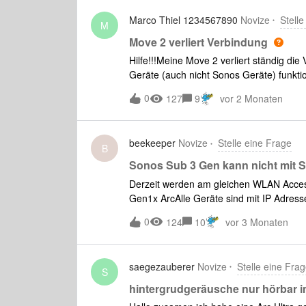
LG ANdrea
Marco Thiel 1234567890
Novize
Stell
M
Move 2 verliert Verbindung
Hilfe!!!Meine Move 2 verliert ständig die
Geräte (auch nicht Sonos Geräte) funkt
einschalten der Move 2 ist eine Herausfo
0
127
9
vor 2 Monaten
in der App nicht möglich. Auch eine Akt
das die Sonos App bei mir manchmal ande
verzweifeln
beekeeper
Novize
Stelle eine Frage
B
Sonos Sub 3 Gen kann nicht mit
Derzeit werden am gleichen WLAN Acces
Gen1x ArcAlle Geräte sind mit IP Adres
die OneSL funktionieren ohne Probleme 
0
124
10
vor 3 Monaten
per IP sichtbar und kann per ping errei
App ohne Probleme durchlaufen ABER der
die ARC per Kabel anzuschließen führt z
saegezauberer
Novize
Stelle eine Fra
Frequenzen wieder, ist aber in der Sono
S
Support brachte keine Lösung. Lapidare
hintergrudgeräusche nur hörbar
Wohlgemerkt alle anderen LAN und WLAN