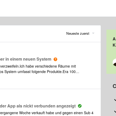
Neueste zuerst
A
K
er in einem neuen System
verzweifeln.Ich habe verschiedene Räume mit
s System umfasst folgende Produkte.Era 100
y 1 Kinderzimmer 2Arc WohnzimmerSub WohnzimmerOne
eräte One und Sub ein einem separaten System auf. Ich
C
esetzt. Accesspoints auf einen reduziert.Ich komme
e Idee?
 der App als nickt verbunden angezeigt
ich vergangene Woche verkauft habe und gegen einen Sub 4