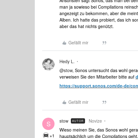
Ansonsten sagt Sonos, das man bei den 
man ja sowieso bei Compilations reinschr
angezeigt zu bekommen, aber die meinte
Alben. Ich hatte das probiert, das ich so
aber das hat nichts genützt.
Gefällt mir
Hedy L.
@stow
, Sonos untersucht das wohl gera
verweisen Sie den Mitarbeiter bitte auf
d
https://support.sonos.com/de-de/con
Gefällt mir
stow
Novize
AUTOR
S
Wieso meinen Sie, das Sonos wohl gerade
+1
hauptsächlich um die Compilations geht,