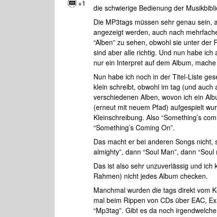
+1
die schwierige Bedienung der Musikbiblio
Die MP3tags müssen sehr genau sein, a
angezeigt werden, auch nach mehrfacher 
“Alben” zu sehen, obwohl sie unter der R
sind aber alle richtig. Und nun habe ic
nur ein Interpret auf dem Album, mache i
Nun habe ich noch in der Titel-Liste ge
klein schreibt, obwohl im tag (und auch
verschiedenen Alben, wovon ich ein Album
(erneut mit neuem Pfad) aufgespielt wu
Kleinschreibung. Also “Something’s com
“Something’s Coming On”.
Das macht er bei anderen Songs nicht, so
almighty”, dann “Soul Man”, dann “Soul 
Das ist also sehr unzuverlässig und ich
Rahmen) nicht jedes Album checken.
Manchmal wurden die tags direkt vom K
mal beim Rippen von CDs über EAC, Exac
“Mp3tag”. Gibt es da noch irgendwelche “