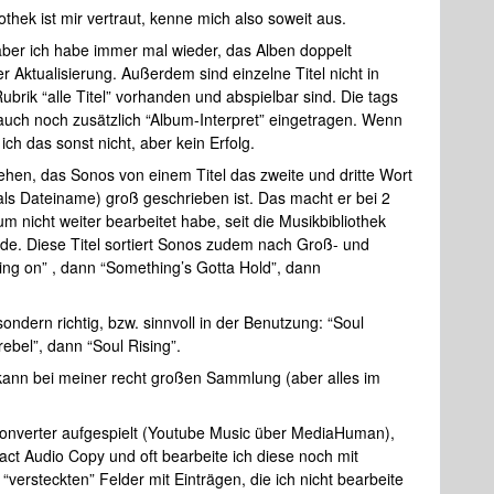
thek ist mir vertraut, kenne mich also soweit aus.
ber ich habe immer mal wieder, das Alben doppelt
Aktualisierung. Außerdem sind einzelne Titel nicht in
ubrik “alle Titel” vorhanden und abspielbar sind. Die tags
h auch noch zusätzlich “Album-Interpret” eingetragen. Wenn
ch das sonst nicht, aber kein Erfolg.
sehen, das Sonos von einem Titel das zweite und dritte Wort
 als Dateiname) groß geschrieben ist. Das macht er bei 2
 nicht weiter bearbeitet habe, seit die Musikbibliothek
rde. Diese Titel sortiert Sonos zudem nach Groß- und
ing on” , dann “Something’s Gotta Hold”, dann
ndern richtig, bzw. sinnvoll in der Benutzung: “Soul
rebel”, dann “Soul Rising”.
 kann bei meiner recht großen Sammlung (aber alles im
onverter aufgespielt (Youtube Music über MediaHuman),
t Audio Copy und oft bearbeite ich diese noch mit
versteckten” Felder mit Einträgen, die ich nicht bearbeite