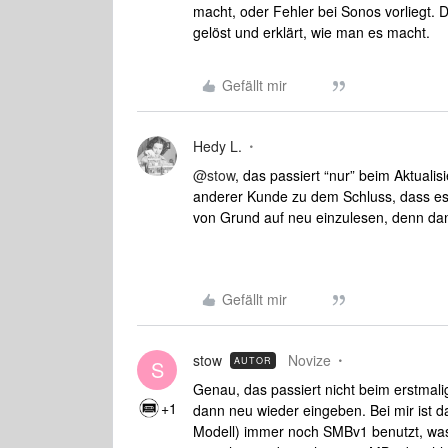
macht, oder Fehler bei Sonos vorliegt.
gelöst und erklärt, wie man es macht.
Gefällt mir
Hedy L.
@stow
, das passiert “nur” beim Aktuali
anderer Kunde zu dem Schluss, dass es d
von Grund auf neu einzulesen, denn da
Gefällt mir
stow
Novize
AUTOR
S
Genau, das passiert nicht beim erstmali
+1
dann neu wieder eingeben. Bei mir ist 
Modell) immer noch SMBv1 benutzt, was 