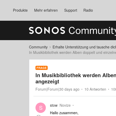
Produkte
Mehr erfahren
Support
Radio
Community
Erhalte Unterstützung und tausche di
In Musikbibliothek werden Alben doppelt und einzelne
FRAGE
In Musikbibliothek werden Alben 
angezeigt
Forum|Forum|30 days ago
10 Antworten
10
stow
Novize
S
Hallo zusammen,