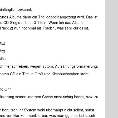
hinlänglich bekannt.
ines Albums dann ein Titel doppelt angezeigt wird. Das ist
te CD-Single mit nur 3 Titeln. Wenn ich das Album
(Track 2) nun nochmal als Track 1, was sehr curios ist.
Mix)
Mix)
Mix)
e ich hier schreiben, wegen autom. Aufzählungsformatierung.
ippten CD ein Titel in Groß und Kleinbuchstaben steht:
ming On”
isierung seinen internen Cache nicht richtig löscht, bzw. zu
r benutzen ihr System wohl überhaupt nicht selbst, sonst
nne von klar kommunizierbar, was man ggfs. selbst falsch