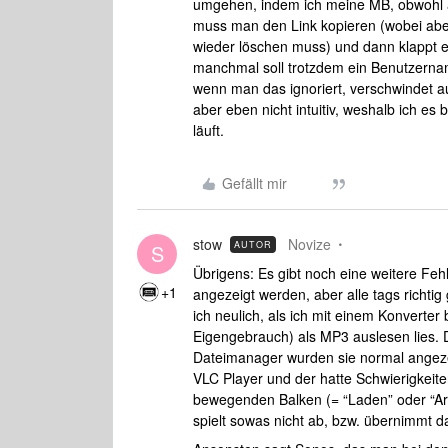
umgehen, indem ich meine MB, obwohl 
muss man den Link kopieren (wobei abe
wieder löschen muss) und dann klappt es 
manchmal soll trotzdem ein Benutzerna
wenn man das ignoriert, verschwindet a
aber eben nicht intuitiv, weshalb ich es 
läuft.
Gefällt mir
stow
Novize
AUTOR
S
Übrigens: Es gibt noch eine weitere Fehl
+1
angezeigt werden, aber alle tags richtig
ich neulich, als ich mit einem Konverter
Eigengebrauch) als MP3 auslesen lies. 
Dateimanager wurden sie normal angezeig
VLC Player und der hatte Schwierigkeit
bewegenden Balken (= “Laden” oder “Ar
spielt sowas nicht ab, bzw. übernimmt da