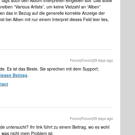
tags auch den Album-Interpreten eingeben soll. Das sollte
eiben “Various Artists”, um keine Vielzahl an “Alben”
n das in Bezug auf die generelle korrekte Anzeige der
nst bei Alben mit nur einem Interpret dieses Feld leer lies,
Forum|Forum|29 days ago
de. Es ist das Beste, Sie sprechen mit dem Support;
iesen Beitrag
.
tact
Forum|Forum|29 days ago
 untersucht? Ihr link führt zu einem Beitrag, wo es wohl
 was nicht mein Problem ist.