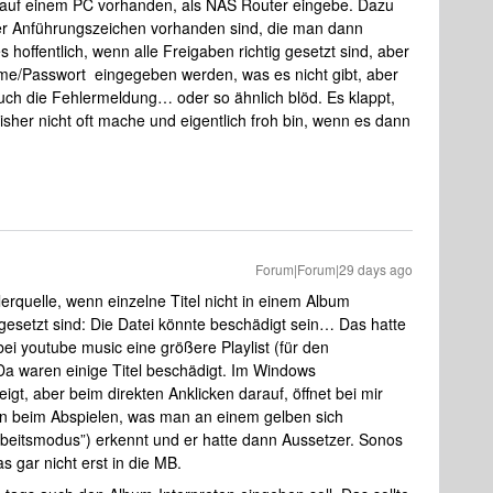
auf einem PC vorhanden, als NAS Router eingebe. Dazu
r Anführungszeichen vorhanden sind, die man dann
hoffentlich, wenn alle Freigaben richtig gesetzt sind, aber
me/Passwort eingegeben werden, was es nicht gibt, aber
uch die Fehlermeldung… oder so ähnlich blöd. Es klappt,
bisher nicht oft mache und eigentlich froh bin, wenn es dann
Forum|Forum|29 days ago
erquelle, wenn einzelne Titel nicht in einem Album
 gesetzt sind: Die Datei könnte beschädigt sein… Das hatte
 bei youtube music eine größere Playlist (für den
Da waren einige Titel beschädigt. Im Windows
t, aber beim direkten Anklicken darauf, öffnet bei mir
en beim Abspielen, was man an einem gelben sich
beitsmodus”) erkennt und er hatte dann Aussetzer. Sonos
s gar nicht erst in die MB.