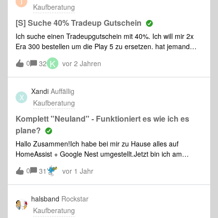
T
Kaufberatung
Internet-Zwang: für die Inbetriebnahme scheint eine
Internet-Verbindung notwendig zu sein. Wenn diese erledigt
[S] Suche 40% Tradeup Gutschein
ist, kann ich dann die Musik- und 5.1-Film-Wiedergabe
Ich suche einen Tradeupgutschein mit 40%. Ich will mir 2x
Era 300 bestellen um die Play 5 zu ersetzen. hat jemand
einen über und würde mir den (mit)teilen? Das wäre sau
K
0
32
vor 2 Jahren
stark! :)schonmal vielen Dank im Voraus! :)
Xandi
Auffällig
X
Kaufberatung
Komplett "Neuland" - Funktioniert es wie ich es
plane?
Hallo Zusammen!Ich habe bei mir zu Hause alles auf
HomeAssist + Google Nest umgestellt.Jetzt bin ich am
überlegen eines WLAN Systems für den Sound.Was ich jetzt
0
31
vor 1 Jahr
mache:Per Tablet - streame ich die Musik per WLAN auf die
Nest Geräte (Lautsprechergruppe).Klingt natürlich nicht
wirklich gut.Könnte ich mir hierzu Sonos Lautsprecher holen
halsband
Rockstar
und diese dann mit dem Tablet direkt ansteuern? Ebenfalls
Kaufberatung
über “Bildschirmfreigabe” ? Oder ist es so das wirklich nur