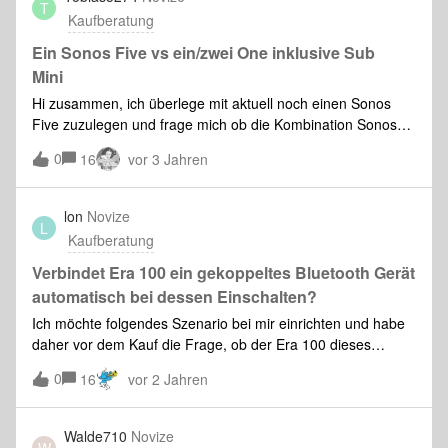
T
Kaufberatung
Ein Sonos Five vs ein/zwei One inklusive Sub
Mini
Hi zusammen, ich überlege mit aktuell noch einen Sonos
Five zuzulegen und frage mich ob die Kombination Sonos
One und Sub Mini nicht doch besser wäre.Dort wo er
0
16
vor 3 Jahren
eingesetzt wird braucht es keinen super separierten Stereo
klang. Viele Grüße Tobias
lon
Novize
L
Kaufberatung
Verbindet Era 100 ein gekoppeltes Bluetooth Gerät
automatisch bei dessen Einschalten?
Ich möchte folgendes Szenario bei mir einrichten und habe
daher vor dem Kauf die Frage, ob der Era 100 dieses
Szenario bedienen kann:Der Lautsprecher soll an sich im
0
16
vor 2 Jahren
WLAN im Zimmer, wo mein PC steht, betrieben werden.
Wenn ich jedoch den PC hochfahre. soll sich der
Lautsprecher automatisch via Bluetooth mit dem (natürlich
Walde710
Novize