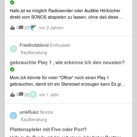
Hallo,ist es möglich Radiosender oder Audible Hörbücher
direkt vom SONOS abspielen zu lassen, ohne da0 diese
vom Smartphone via Airplay gestreamt werden müssen
0
23
vor 2 Jahren
? Danke und GrüßeToppo
Friedhofsblond
Enthusiast
F
Kaufberatung
gebrauchte Play 1 , wie erkenne ich den neusten?
Moin,Ich könnte für mein "Office" noch einen Play 1
gebrauchen, damit ich ein Stereoset erzeugen kann.Es gibt
ja viele Angebote für gebrauchte Geräte so um 100€ - wie
F
0
22
vor 1 Jahr
erkenne ich daraus den neusten?An Ovp (Wenn dabei) oder
an der Serial-Nr. ? Danke für die Antwort ;)
umkRulez
Novize
U
Kaufberatung
Plattenspieler mit Five oder Port?