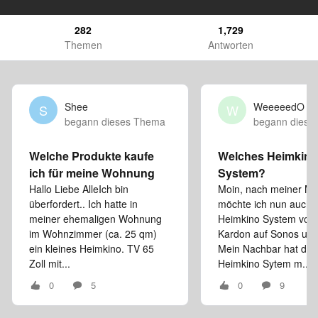
282
1,729
Themen
Antworten
Shee
WeeeeedO
S
W
begann dieses Thema
begann diese
Welche Produkte kaufe
Welches Heimkino
ich für meine Wohnung
System?
Hallo Liebe AlleIch bin
Moin, nach meiner M
überfordert.. Ich hatte in
möchte ich nun auch 
meiner ehemaligen Wohnung
Heimkino System von
im Wohnzimmer (ca. 25 qm)
Kardon auf Sonos ums
ein kleines Heimkino. TV 65
Mein Nachbar hat das
Zoll mit...
Heimkino Sytem m...
0
5
0
9