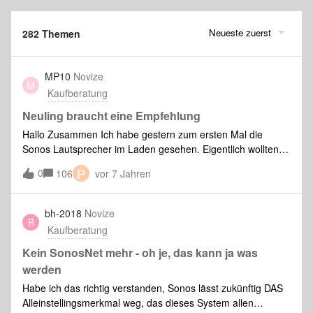
Neueste zuerst
282 Themen
MP10
Novize
M
Kaufberatung
Neuling braucht eine Empfehlung
Hallo Zusammen Ich habe gestern zum ersten Mal die
Sonos Lautsprecher im Laden gesehen. Eigentlich wollten
wir uns eine kleine Stereoanlage kaufen. Aber die
P
0
106
vor 7 Jahren
Möglichkeiten mit Sonos sind schon interessant. Nun meine
Fragen: Wir haben ein Zimmer, quadratisch, ca.16m2. Dies
soll als klassisches Musikzimmer dienen. Dort soll unser
bh-2018
Novize
B
alter Plattenspieler stehen und wenn möglich in das
Kaufberatung
Sonossystem eingebunden werden. Also soll in diesem
Raum wirklich sehr gute Musikqualität vorhanden sein. Was
Kein SonosNet mehr - oh je, das kann ja was
würdet ihr für diesen Raum empfehlen? Dann geht es um
werden
das Wohn- und Esszimmer. Dieser Raum hat eine L-Form
Habe ich das richtig verstanden, Sonos lässt zukünftig DAS
und ist ca. 36m2 gross. Auch hier soll natürlich eine
Alleinstellingsmerkmal weg, das dieses System allen
möglichst gute Qualität vorhanden sein. Was wäre hier