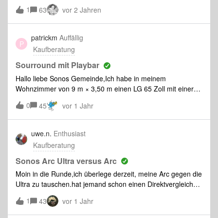
anderen überlegen machte? In allen meinen Wohnungen
geeignet? Im Wohnzimmer wird demnächst ein neuer
1
63
vor 2 Jahren
und auch Häusern und auch in den Häusen meiner
Samsung TV hinkommen. Ob dort noch zusätzliche Boxen
Bakanntschaft gabe es NIE ein stabiles Wlan über mehrere
nötig werden, weiss ich noch nicht. Vielen Dank für Eure
Zimmer und Stockwerke hinweg, aber es gab sehr wohl ein
patrickm
Auffällig
Inputs!
P
funktionierendes Sonos-System. Das kann doch nicht wahr
Kaufberatung
sein, was haben sich die Sonos-Entscheider dabei gedacht?
Ich verwende Sonos seit Erscheinen des ZP100, und immer
Sourround mit Playbar
mit SonosNet. War es das jetzt?
Hallo liebe Sonos Gemeinde,Ich habe in meinem
Wohnzimmer von 9 m × 3,50 m einen LG 65 Zoll mit einer
Playbar und zwei Sonos One gekoppelt. Die Sonos One sind
0
45
vor 1 Jahr
zu schwach finde ich, um den Raum zu füllen. Was würde
besser passen mit der Playbar?Vielen Dank im Voraus für
eine Kaufempfehlung.
uwe.n.
Enthusiast
Kaufberatung
Sonos Arc Ultra versus Arc
Moin in die Runde,ich überlege derzeit, meine Arc gegen die
Ultra zu tauschen.hat jemand schon einen Direktvergleich
gamacht ? Uwe
1
43
vor 1 Jahr