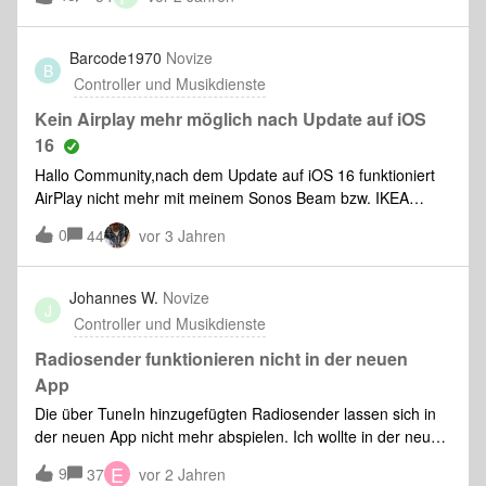
Barcode1970
Novize
B
Controller und Musikdienste
Kein Airplay mehr möglich nach Update auf iOS
16
Hallo Community,nach dem Update auf iOS 16 funktioniert
AirPlay nicht mehr mit meinem Sonos Beam bzw. IKEA
Symfonisk. Handy ein/ausgeschaltet, Boxen
0
44
vor 3 Jahren
ein/ausgeschaltet (Stromlos)-schon versucht. Alle Updates
vorhanden. AirPlay über iPad OS15.x funktioniert ohne
Probleme. Danke für Eure Hilfe
Johannes W.
Novize
J
Controller und Musikdienste
Radiosender funktionieren nicht in der neuen
App
Die über TuneIn hinzugefügten Radiosender lassen sich in
der neuen App nicht mehr abspielen. Ich wollte in der neuen
Sonos App TuneIn als Radiodienst hinzufügen, da kommt
E
9
37
vor 2 Jahren
die Nachricht “Ein Fehler ist aufgetreten”. Ich nutze