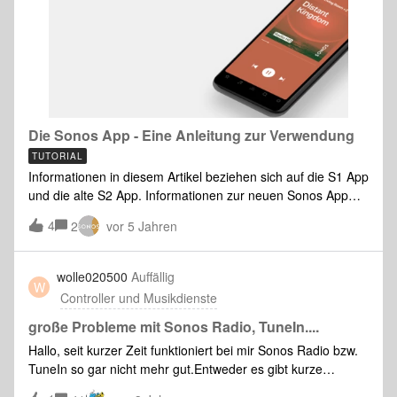
verstanden zu haben, dass
Die Sonos App - Eine Anleitung zur Verwendung
TUTORIAL
Informationen in diesem Artikel beziehen sich auf die S1 App
und die alte S2 App. Informationen zur neuen Sonos App
findet ihr in unserer Info Hub Sektion. Du hast also
4
2
vor 5 Jahren
deinen ersten Sonos Lautsprecher gekauft, ihn
angeschlossen, die Sonos App heruntergeladen und die
Einrichtung abgeschlossen. Was nun? Dies ist keine
wolle020500
Auffällig
W
umfassende Anleitung zur Verwendung der Sonos Apps und
Controller und Musikdienste
ihrer Funktionen, sondern eine Einführung für dich als neuer
Sonos Benutzer, damit du die Grundlagen der Verwendung
große Probleme mit Sonos Radio, TuneIn....
besser verstehst, was die Unterschiede in den Apps sind
Hallo, seit kurzer Zeit funktioniert bei mir Sonos Radio bzw.
und die Anfänge dessen, was die Apps für dein neues
TuneIn so gar nicht mehr gut.Entweder es gibt kurze
Sonos System tun können. Wenn du Hilfe bei der
Aussetzer (2-3 Sekunden) oder bei TuneIn (auch TuneIn