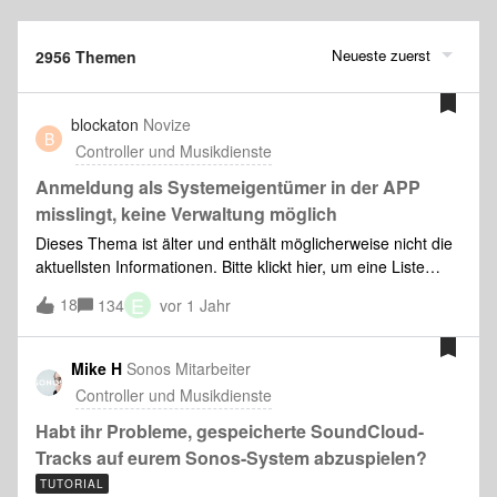
Neueste zuerst
2956 Themen
blockaton
Novize
B
Controller und Musikdienste
Anmeldung als Systemeigentümer in der APP
misslingt, keine Verwaltung möglich
Dieses Thema ist älter und enthält möglicherweise nicht die
aktuellsten Informationen. Bitte klickt hier, um eine Liste
weiterer Themen zum gleichen Thema zu sehen. Die
E
18
134
vor 1 Jahr
Anmeldung mit dem Account ist erfolgt, allerdings kommt bei
allen Verwalten-Zugriffen der Hinweis sich als
“Systemeigentümer” anzumelden. Ich bin der
Mike H
Sonos Mitarbeiter
Systemeigentümer - offenbar ist die Registrierung meiner
Controller und Musikdienste
Komponenten im Sonos-Account verloren gegangen. Auch
eine Neu-Registrierung unter der selben Account-Email hat
Habt ihr Probleme, gespeicherte SoundCloud-
nicht geholfen.
Tracks auf eurem Sonos-System abzuspielen?
TUTORIAL