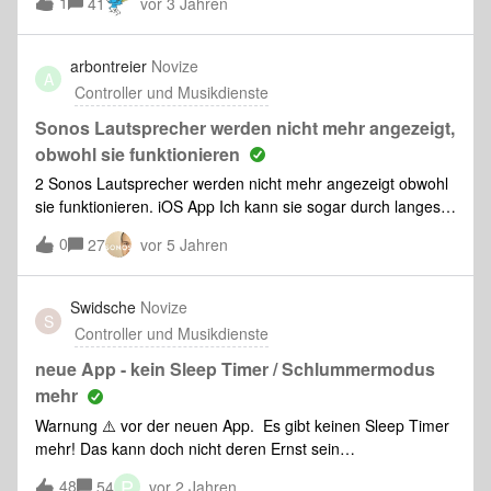
1
Verwendung der Sonos App suchst und hier nicht fündig
41
vor 3 Jahren
über Sonos Radio) werden Inhalte “übersprungen” oder
wirst, besuche bitte unsere Support-Seiten und suchen nach
durch ein Lied ersetzt was bereit läuft oder, was sehr häufig
Stichworten oder stelle eine Frage in unseren Foren - wir
vorkommt, auf mal die TuneIn App vom vorne beginnt (mit
arbontreier
Novize
haben eine sehr hilfsbereite Community. Wie für alle Apps
A
dem “TUNEIN” Einspieler)…...also Re-Start….Ich habe an
Controller und Musikdienste
gelten auch für unsere Mindestanforderungen an das
meinen Einstellungen nichts vorgenommen. Lt. Speedtest
System. Wenn diese jedoch nicht erfüllt sind, kann die
habe ich durchgehend 50Mbit und 13ms Ping. Was kann
Sonos Lautsprecher werden nicht mehr angezeigt,
Sonos App möglicherw
das sein?Andere Dienste, z.B. Amazon oder Spotify laufen
obwohl sie funktionieren
problemlos durch….. Grüße, Christian
2 Sonos Lautsprecher werden nicht mehr angezeigt obwohl
sie funktionieren. iOS App Ich kann sie sogar durch langes
Drücken der Einschalttaste mit einem laufenden
0
27
vor 5 Jahren
Lautsprecher verbinden. Er ist also eindeutig verbunden und
funktioniert prinzipiell.
Swidsche
Novize
S
Controller und Musikdienste
neue App - kein Sleep Timer / Schlummermodus
mehr
Warnung ⚠️ vor der neuen App. Es gibt keinen Sleep Timer
mehr! Das kann doch nicht deren Ernst sein…
P
48
54
vor 2 Jahren