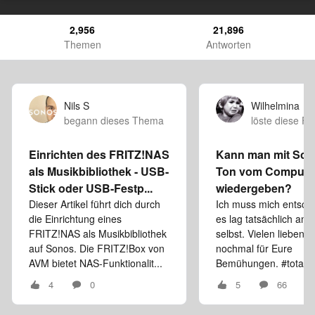
2,956
21,896
Themen
Antworten
Nils S
Wilhelmina
begann dieses Thema
löste diese F
Einrichten des FRITZ!NAS
Kann man mit Son
als Musikbibliothek - USB-
Ton vom Compute
Stick oder USB-Festp...
wiedergeben?
Dieser Artikel führt dich durch
Ich muss mich entschu
die Einrichtung eines
es lag tatsächlich am 
FRITZ!NAS als Musikbibliothek
selbst. Vielen lieben 
auf Sonos. Die FRITZ!Box von
nochmal für Eure
AVM bietet NAS-Funktionalit...
Bemühungen. #totalh
4
0
5
66